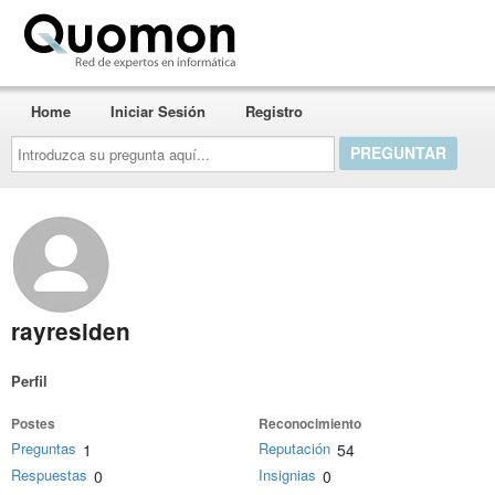
Quomon.es
Home
Iniciar Sesión
Registro
Introduzca
su
pregunta
aquí...
rayresiden
Perfil
Postes
Reconocimiento
Preguntas
Reputación
1
54
Respuestas
Insignias
0
0