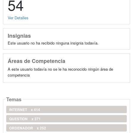
54
Ver Detalles
Insignias
Este usuario no ha recibido ninguna insignia todavía.
Áreas de Competencia
A este usuario todavía no se le ha reconocido ningún área de
competencia
Temas
INTERNET
x 414
QUESTION
x 371
ORDENADOR
x 252