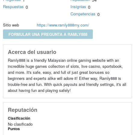
Respuestas
Insignias
0
0
Competencias
0
Sitio web
https://www.ramly888my.com/
FORMULAR UNA PREGUNTA A RAMLY888
Acerca del usuario
Ramly888 is a friendly Malaysian online gaming website with an
incredible huge games collection of slots, live casino, sportsbook,
and more. It's safe, easy, and full of just great bonuses so
beginners and experts alike will adore it! Either way, Ramly888 is
trouble-free and fun. With quick payouts and friendly settings, it's all
about having fun and playing safely!
Reputación
Clasificación
No clasificado
Puntos