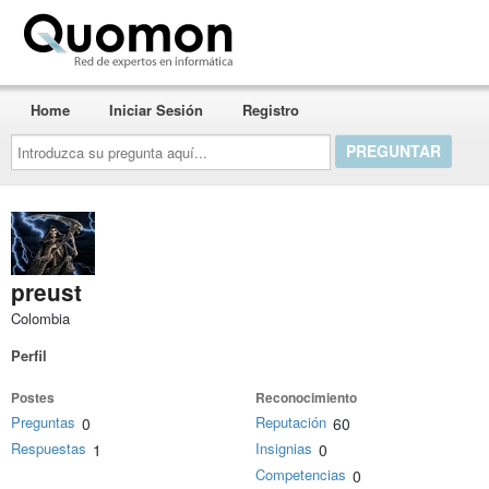
Quomon.es
Home
Iniciar Sesión
Registro
Introduzca
su
pregunta
aquí...
preust
Colombia
Perfil
Postes
Reconocimiento
Preguntas
Reputación
0
60
Respuestas
Insignias
1
0
Competencias
0