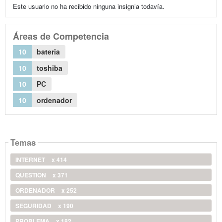
Este usuario no ha recibido ninguna insignia todavía.
Áreas de Competencia
10
bateria
10
toshiba
10
PC
10
ordenador
Temas
INTERNET
x 414
QUESTION
x 371
ORDENADOR
x 252
SEGURIDAD
x 190
PROBLEMA
x 182