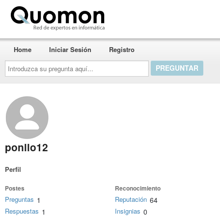
Quomon.es
Home
Iniciar Sesión
Registro
Introduzca
su
pregunta
aquí...
ponllo12
Perfil
Postes
Reconocimiento
Preguntas
Reputación
1
64
Respuestas
Insignias
1
0