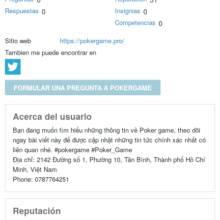
Respuestas
Insignias
0
0
Competencias
0
Sitio web
https://pokergame.pro/
Tambien me puede encontrar en
FORMULAR UNA PREGUNTA A POKERGAME
Acerca del usuario
Bạn đang muốn tìm hiểu những thông tin về Poker game, theo dõi
ngay bài viết này để được cập nhật những tin tức chính xác nhất có
liên quan nhé. #pokergame #Poker_Game
Địa chỉ: 2142 Đường số 1, Phường 10, Tân Bình, Thành phố Hồ Chí
Minh, Việt Nam
Phone: 0787764251
Reputación