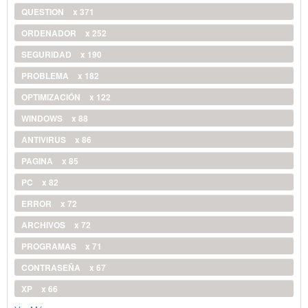
QUESTION
x 371
ORDENADOR
x 252
SEGURIDAD
x 190
PROBLEMA
x 182
OPTIMIZACIÓN
x 122
WINDOWS
x 88
ANTIVIRUS
x 86
PAGINA
x 85
PC
x 82
ERROR
x 72
ARCHIVOS
x 72
PROGRAMAS
x 71
CONTRASEÑA
x 67
XP
x 66