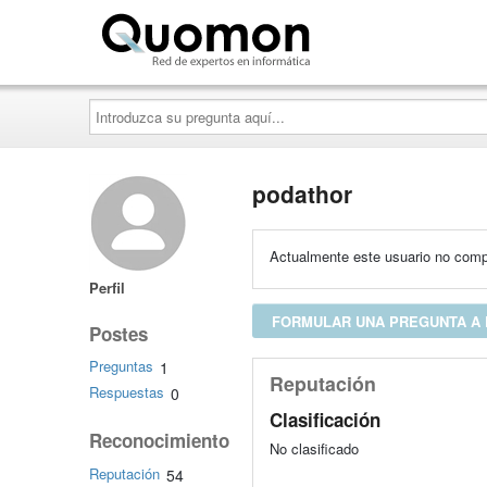
Quomon.es
Introduzca
su
pregunta
aquí...
podathor
Actualmente este usuario no compa
Perfil
FORMULAR UNA PREGUNTA A
Postes
Preguntas
1
Reputación
Respuestas
0
Clasificación
Reconocimiento
No clasificado
Reputación
54