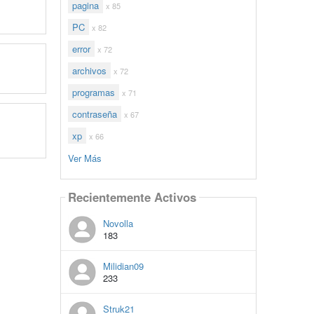
pagina
x 85
PC
x 82
error
x 72
archivos
x 72
programas
x 71
contraseña
x 67
xp
x 66
Ver Más
Recientemente Activos
Novolla
183
Milidian09
233
Struk21