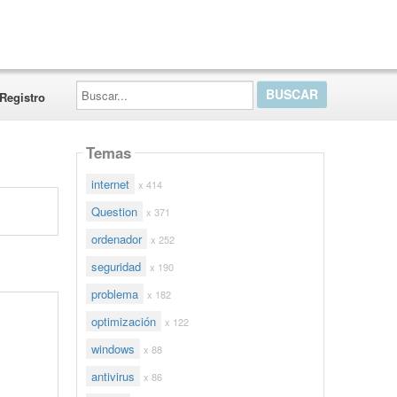
Buscar...
Registro
Temas
internet
x 414
Question
x 371
ordenador
x 252
seguridad
x 190
problema
x 182
optimización
x 122
windows
x 88
antivirus
x 86