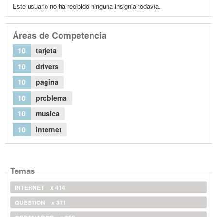
Este usuario no ha recibido ninguna insignia todavía.
Áreas de Competencia
10
tarjeta
10
drivers
10
pagina
10
problema
10
musica
10
internet
Temas
INTERNET
x 414
QUESTION
x 371