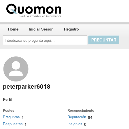
Quomon.es
Home
Iniciar Sesión
Registro
Introduzca
su
pregunta
aquí...
peterparker6018
Perfil
Postes
Reconocimiento
Preguntas
Reputación
1
64
Respuestas
Insignias
1
0