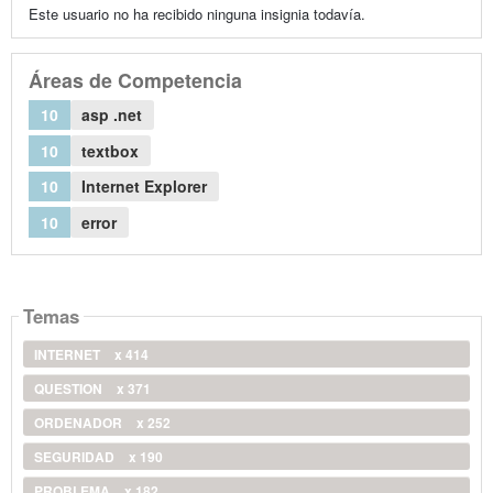
Este usuario no ha recibido ninguna insignia todavía.
Áreas de Competencia
10
asp .net
10
textbox
10
Internet Explorer
10
error
Temas
INTERNET
x 414
QUESTION
x 371
ORDENADOR
x 252
SEGURIDAD
x 190
PROBLEMA
x 182