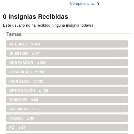
Competencias
0
0 Insignias Recibidas
Este usuario no ha recibido ninguna insignia todavía.
Temas
INTERNET
x 414
QUESTION
x 371
ORDENADOR
x 252
SEGURIDAD
x 190
PROBLEMA
x 182
OPTIMIZACIÓN
x 122
WINDOWS
x 88
ANTIVIRUS
x 86
PAGINA
x 85
PC
x 82