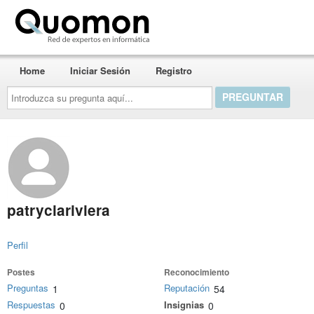
Quomon.es
Home
Iniciar Sesión
Registro
Introduzca
su
pregunta
aquí...
patryciariviera
Perfil
Postes
Reconocimiento
Preguntas
Reputación
1
54
Respuestas
Insignias
0
0