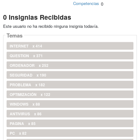
Competencias
0
0 Insignias Recibidas
Este usuario no ha recibido ninguna insignia todavía.
Temas
INTERNET
x 414
QUESTION
x 371
ORDENADOR
x 252
SEGURIDAD
x 190
PROBLEMA
x 182
OPTIMIZACIÓN
x 122
WINDOWS
x 88
ANTIVIRUS
x 86
PAGINA
x 85
PC
x 82