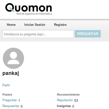
Quomon.es
Home
Iniciar Sesión
Registro
Introduzca
su
pregunta
aquí...
pankaj
Perfil
Postes
Reconocimiento
Preguntas
Reputación
1
53
Respuestas
Insignias
0
0