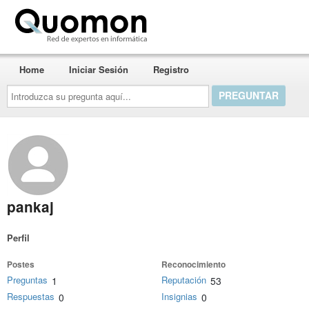
Quomon.es
Home
Iniciar Sesión
Registro
Introduzca
su
pregunta
aquí...
pankaj
Perfil
Postes
Reconocimiento
Preguntas
Reputación
1
53
Respuestas
Insignias
0
0