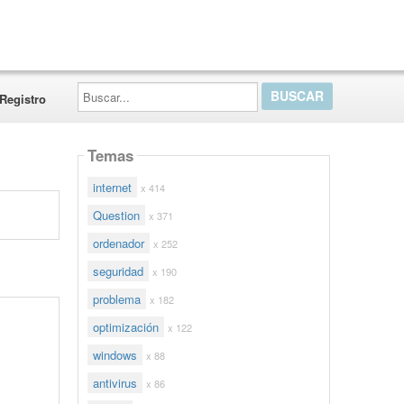
Buscar...
Registro
Temas
internet
x 414
Question
x 371
ordenador
x 252
seguridad
x 190
problema
x 182
optimización
x 122
windows
x 88
antivirus
x 86