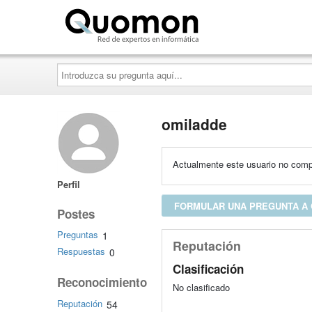
Quomon.es
Introduzca
su
pregunta
aquí...
omiladde
Actualmente este usuario no compa
Perfil
FORMULAR UNA PREGUNTA A
Postes
Preguntas
1
Reputación
Respuestas
0
Clasificación
Reconocimiento
No clasificado
Reputación
54