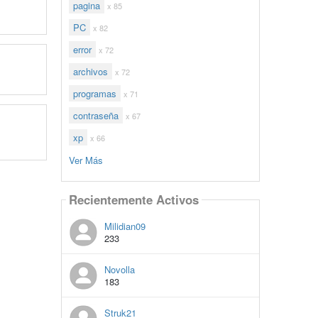
pagina
x 85
PC
x 82
error
x 72
archivos
x 72
programas
x 71
contraseña
x 67
xp
x 66
Ver Más
Recientemente Activos
Milidian09
233
Novolla
183
Struk21