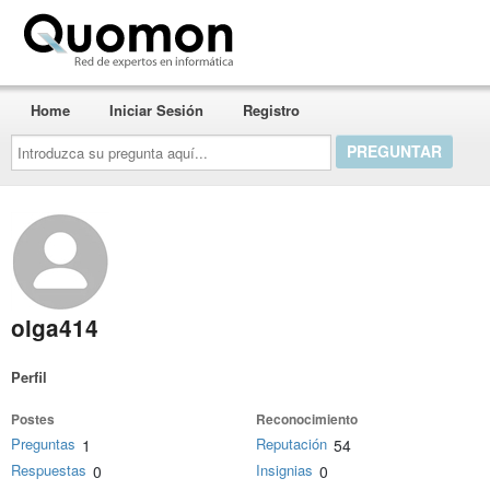
Quomon.es
Home
Iniciar Sesión
Registro
Introduzca
su
pregunta
aquí...
olga414
Perfil
Postes
Reconocimiento
Preguntas
Reputación
1
54
Respuestas
Insignias
0
0