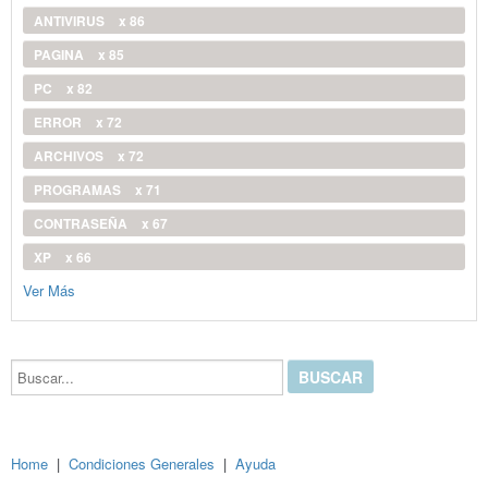
ANTIVIRUS
x 86
PAGINA
x 85
PC
x 82
ERROR
x 72
ARCHIVOS
x 72
PROGRAMAS
x 71
CONTRASEÑA
x 67
XP
x 66
Ver Más
Buscar...
Home
|
Condiciones Generales
|
Ayuda