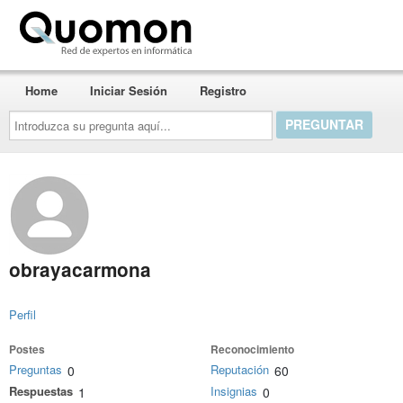
Quomon.es
Home
Iniciar Sesión
Registro
Introduzca
su
pregunta
aquí...
obrayacarmona
Perfil
Postes
Reconocimiento
Preguntas
Reputación
0
60
Respuestas
Insignias
1
0