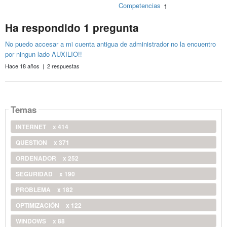
Competencias
1
Ha respondido 1 pregunta
No puedo accesar a mi cuenta antigua de administrador no la encuentro
por ningun lado AUXILIO!!
Hace 18 años | 2 respuestas
Temas
INTERNET
x 414
QUESTION
x 371
ORDENADOR
x 252
SEGURIDAD
x 190
PROBLEMA
x 182
OPTIMIZACIÓN
x 122
WINDOWS
x 88