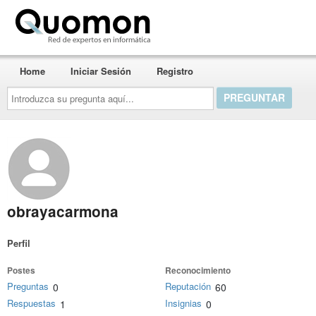
Quomon.es
Home
Iniciar Sesión
Registro
Introduzca
su
pregunta
aquí...
obrayacarmona
Perfil
Postes
Reconocimiento
Preguntas
Reputación
0
60
Respuestas
Insignias
1
0