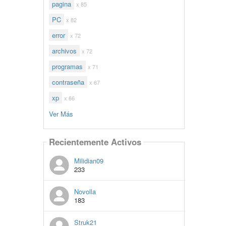
pagina
x 85
PC
x 82
error
x 72
archivos
x 72
programas
x 71
contraseña
x 67
xp
x 66
Ver Más
Recientemente Activos
Milidian09
233
Novolla
183
Struk21