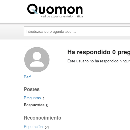
Quomon.es
Introduzca
su
pregunta
aquí...
Ha respondido 0 pre
Este usuario no ha respondido ningun
Perfil
Postes
Preguntas
1
Respuestas
0
Reconocimiento
Reputación
54