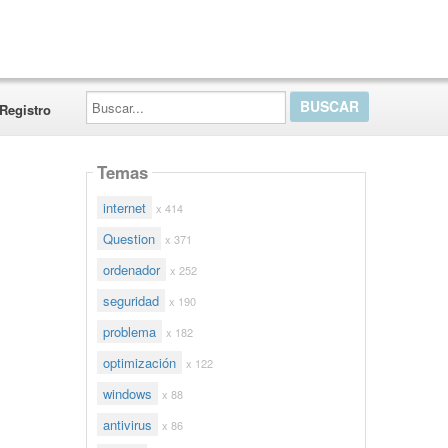
Buscar...
Registro
Temas
internet
x 414
Question
x 371
ordenador
x 252
seguridad
x 190
problema
x 182
optimización
x 122
windows
x 88
antivirus
x 86