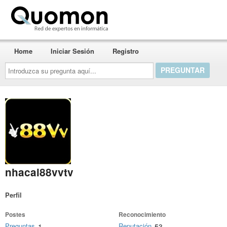
Quomon.es
Home
Iniciar Sesión
Registro
Introduzca
su
pregunta
aquí...
nhacai88vvtv
Perfil
Postes
Reconocimiento
Preguntas
Reputación
1
53