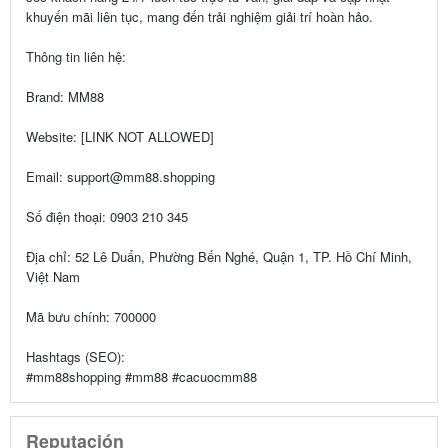
khuyến mãi liên tục, mang đến trải nghiệm giải trí hoàn hảo.
Thông tin liên hệ:
Brand: MM88
Website: [LINK NOT ALLOWED]
Email: support@mm88.shopping
Số điện thoại: 0903 210 345
Địa chỉ: 52 Lê Duẩn, Phường Bến Nghé, Quận 1, TP. Hồ Chí Minh,
Việt Nam
Mã bưu chính: 700000
Hashtags (SEO):
#mm88shopping #mm88 #cacuocmm88
Reputación