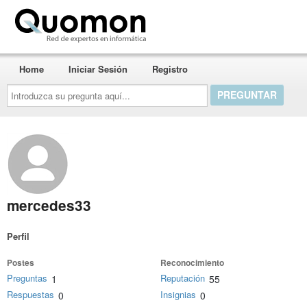
Quomon.es
Home
Iniciar Sesión
Registro
Introduzca
su
pregunta
aquí...
mercedes33
Perfil
Postes
Reconocimiento
Preguntas
Reputación
1
55
Respuestas
Insignias
0
0