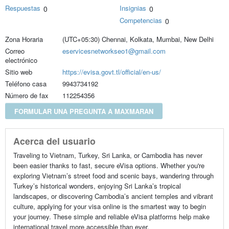
Respuestas
Insignias
0
0
Competencias
0
Zona Horaria
(UTC+05:30) Chennai, Kolkata, Mumbai, New Delhi
Correo
eservicesnetworkseo1@gmail.com
electrónico
Sitio web
https://evisa.govt.tl/official/en-us/
Teléfono casa
9943734192
Número de fax
112254356
FORMULAR UNA PREGUNTA A MAXMARAN
Acerca del usuario
Traveling to Vietnam, Turkey, Sri Lanka, or Cambodia has never
been easier thanks to fast, secure eVisa options. Whether you're
exploring Vietnam’s street food and scenic bays, wandering through
Turkey’s historical wonders, enjoying Sri Lanka’s tropical
landscapes, or discovering Cambodia’s ancient temples and vibrant
culture, applying for your visa online is the smartest way to begin
your journey. These simple and reliable eVisa platforms help make
international travel more accessible than ever.