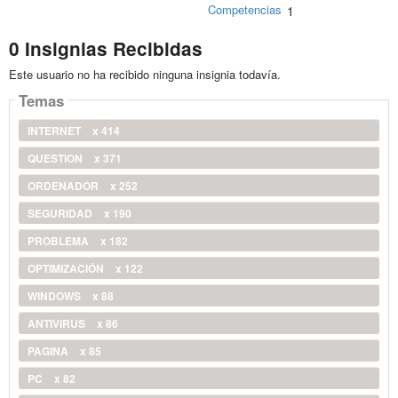
Competencias
1
0 Insignias Recibidas
Este usuario no ha recibido ninguna insignia todavía.
Temas
INTERNET
x 414
QUESTION
x 371
ORDENADOR
x 252
SEGURIDAD
x 190
PROBLEMA
x 182
OPTIMIZACIÓN
x 122
WINDOWS
x 88
ANTIVIRUS
x 86
PAGINA
x 85
PC
x 82