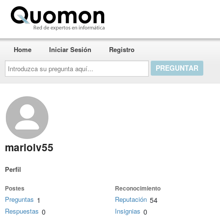
Quomon.es
Home
Iniciar Sesión
Registro
Introduzca
su
pregunta
aquí...
mariolv55
Perfil
Postes
Reconocimiento
Preguntas
Reputación
1
54
Respuestas
Insignias
0
0