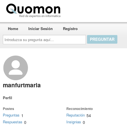
Quomon.es
Home
Iniciar Sesión
Registro
Introduzca
su
pregunta
aquí...
manfurtmaria
Perfil
Postes
Reconocimiento
Preguntas
Reputación
1
54
Respuestas
Insignias
0
0