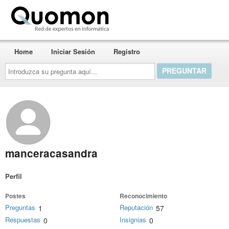
Quomon.es
Home
Iniciar Sesión
Registro
Introduzca
su
pregunta
aquí...
manceracasandra
Perfil
Postes
Reconocimiento
Preguntas
Reputación
1
57
Respuestas
Insignias
0
0