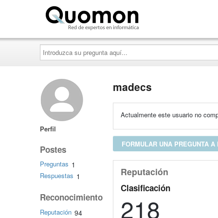
Quomon.es
Introduzca
su
pregunta
aquí...
madecs
Actualmente este usuario no compa
Perfil
FORMULAR UNA PREGUNTA A
Postes
Preguntas
1
Reputación
Respuestas
1
Clasificación
Reconocimiento
218
Reputación
94