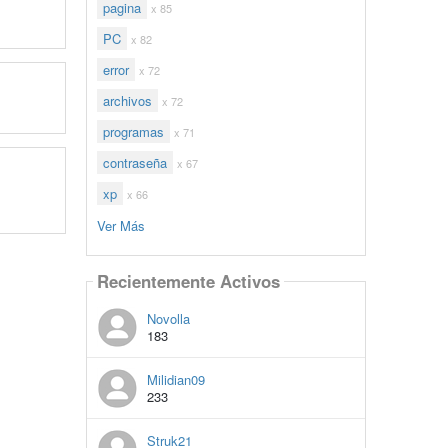
pagina
x 85
PC
x 82
error
x 72
archivos
x 72
programas
x 71
contraseña
x 67
xp
x 66
Ver Más
Recientemente Activos
Novolla
183
Milidian09
233
Struk21