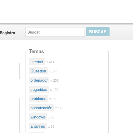
Buscar...
Registro
Temas
internet
x 414
Question
x 371
ordenador
x 252
seguridad
x 190
problema
x 182
optimización
x 122
windows
x 88
antivirus
x 86