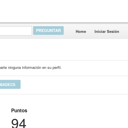
Home
Iniciar Sesión
rte ninguna información en su perfil.
 MADECS
Puntos
94