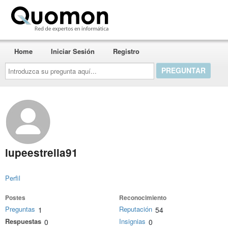
Quomon.es
Home
Iniciar Sesión
Registro
Introduzca
su
pregunta
aquí...
lupeestrella91
Perfil
Postes
Reconocimiento
Preguntas
Reputación
1
54
Respuestas
Insignias
0
0