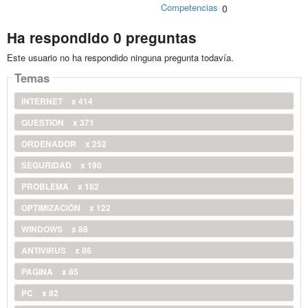
Competencias
0
Ha respondido 0 preguntas
Este usuario no ha respondido ninguna pregunta todavía.
Temas
INTERNET
x 414
QUESTION
x 371
ORDENADOR
x 252
SEGURIDAD
x 190
PROBLEMA
x 182
OPTIMIZACIÓN
x 122
WINDOWS
x 88
ANTIVIRUS
x 86
PAGINA
x 85
PC
x 82