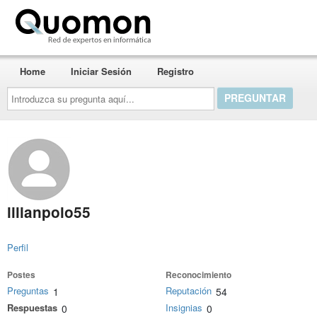
Quomon.es
Home
Iniciar Sesión
Registro
Introduzca
su
pregunta
aquí...
lilianpolo55
Perfil
Postes
Reconocimiento
Preguntas
Reputación
1
54
Respuestas
Insignias
0
0