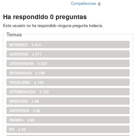
Competencias
0
Ha respondido 0 preguntas
Este usuario no ha respondido ninguna pregunta todavía.
Temas
INTERNET
x 414
QUESTION
x 371
ORDENADOR
x 252
SEGURIDAD
x 190
PROBLEMA
x 182
OPTIMIZACIÓN
x 122
WINDOWS
x 88
ANTIVIRUS
x 86
PAGINA
x 85
PC
x 82