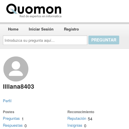
Quomon.es
Home
Iniciar Sesión
Registro
Introduzca
su
pregunta
aquí...
liliana8403
Perfil
Postes
Reconocimiento
Preguntas
Reputación
1
54
Respuestas
Insignias
0
0