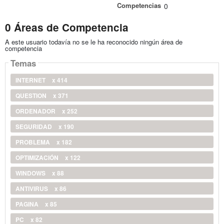
Competencias
0
0 Áreas de Competencia
A este usuario todavía no se le ha reconocido ningún área de
competencia
Temas
INTERNET
x 414
QUESTION
x 371
ORDENADOR
x 252
SEGURIDAD
x 190
PROBLEMA
x 182
OPTIMIZACIÓN
x 122
WINDOWS
x 88
ANTIVIRUS
x 86
PAGINA
x 85
PC
x 82