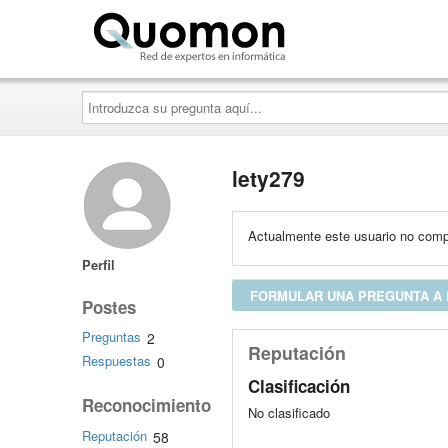
Quomon.es
Introduzca
su
pregunta
aquí...
lety279
Actualmente este usuario no compa
Perfil
FORMULAR UNA PREGUNTA A 
Postes
Preguntas
2
Reputación
Respuestas
0
Clasificación
Reconocimiento
No clasificado
Reputación
58