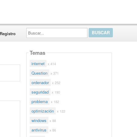
Buscar...
Registro
Temas
internet
x 414
Question
x 371
ordenador
x 252
seguridad
x 190
problema
x 182
optimización
x 122
windows
x 88
antivirus
x 86