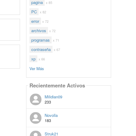
pagina
x 85
PC
x 82
error
x 72
archivos
x 72
programas
x 71
contraseña
x 67
xp
x 66
Ver Más
Recientemente Activos
Milidian09
233
Novolla
183
Struk21