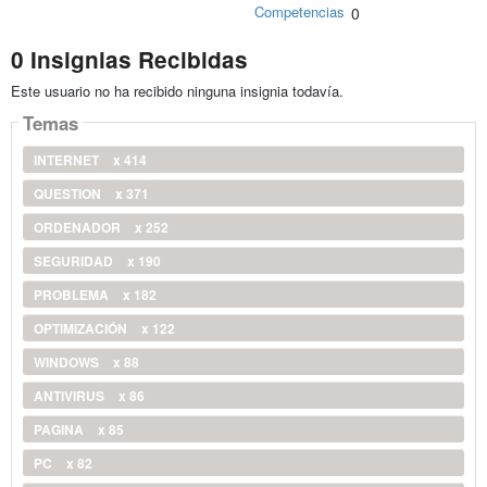
Competencias
0
0 Insignias Recibidas
Este usuario no ha recibido ninguna insignia todavía.
Temas
INTERNET
x 414
QUESTION
x 371
ORDENADOR
x 252
SEGURIDAD
x 190
PROBLEMA
x 182
OPTIMIZACIÓN
x 122
WINDOWS
x 88
ANTIVIRUS
x 86
PAGINA
x 85
PC
x 82