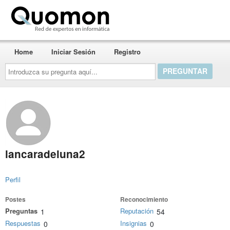
Quomon.es
Home
Iniciar Sesión
Registro
Introduzca
su
pregunta
aquí...
lancaradeluna2
Perfil
Postes
Reconocimiento
Preguntas
Reputación
1
54
Respuestas
Insignias
0
0