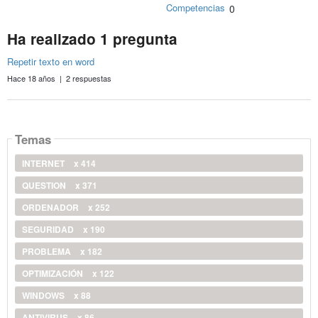
Competencias
0
Ha realizado 1 pregunta
Repetir texto en word
Hace 18 años | 2 respuestas
Temas
INTERNET
x 414
QUESTION
x 371
ORDENADOR
x 252
SEGURIDAD
x 190
PROBLEMA
x 182
OPTIMIZACIÓN
x 122
WINDOWS
x 88
ANTIVIRUS
x 86