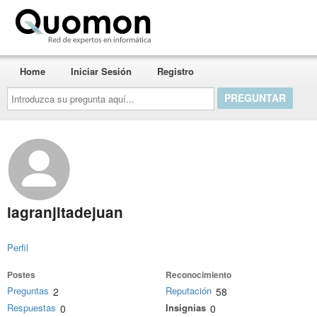
Quomon.es
Home
Iniciar Sesión
Registro
Introduzca
su
pregunta
aquí...
lagranjitadejuan
Perfil
Postes
Reconocimiento
Preguntas
Reputación
2
58
Respuestas
Insignias
0
0