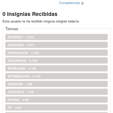
Competencias
0
0 Insignias Recibidas
Este usuario no ha recibido ninguna insignia todavía.
Temas
INTERNET
x 414
QUESTION
x 371
ORDENADOR
x 252
SEGURIDAD
x 190
PROBLEMA
x 182
OPTIMIZACIÓN
x 122
WINDOWS
x 88
ANTIVIRUS
x 86
PAGINA
x 85
PC
x 82