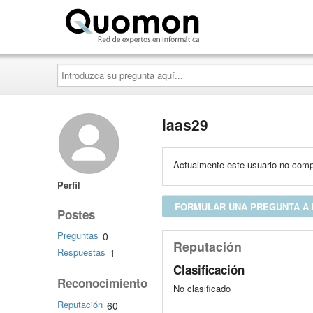
Quomon.es
Introduzca
su
pregunta
aquí...
laas29
Actualmente este usuario no compa
Perfil
FORMULAR UNA PREGUNTA A 
Postes
Preguntas
0
Reputación
Respuestas
1
Clasificación
Reconocimiento
No clasificado
Reputación
60