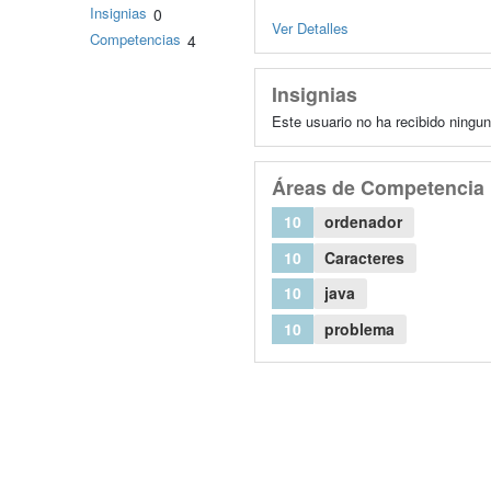
Insignias
0
Ver Detalles
Competencias
4
Insignias
Este usuario no ha recibido ningun
Áreas de Competencia
10
ordenador
10
Caracteres
10
java
10
problema