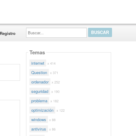
Buscar...
Registro
Temas
internet
x 414
Question
x 371
ordenador
x 252
seguridad
x 190
problema
x 182
optimización
x 122
windows
x 88
antivirus
x 86