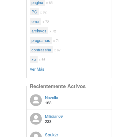
pagina
x 85
PC
x 82
error
x 72
archivos
x 72
programas
x 71
contraseña
x 67
xp
x 66
Ver Más
Recientemente Activos
Novolla
183
Milidian09
233
Struk21