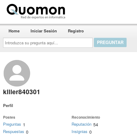
Quomon.es
Home
Iniciar Sesión
Registro
Introduzca
su
pregunta
aquí...
killer840301
Perfil
Postes
Reconocimiento
Preguntas
Reputación
1
54
Respuestas
Insignias
0
0