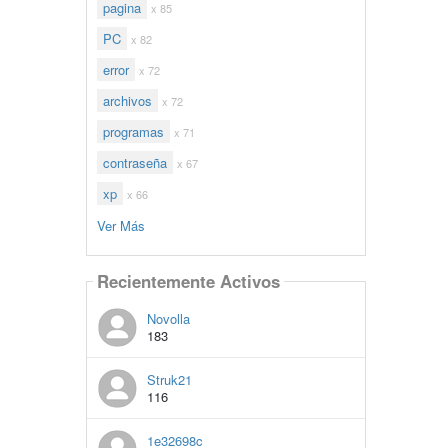
pagina
x 85
PC
x 82
error
x 72
archivos
x 72
programas
x 71
contraseña
x 67
xp
x 66
Ver Más
Recientemente Activos
Novolla
183
Struk21
116
1e32698c