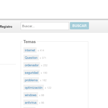
Buscar...
Registro
Temas
internet
x 414
Question
x 371
ordenador
x 252
seguridad
x 190
problema
x 182
optimización
x 122
windows
x 88
antivirus
x 86