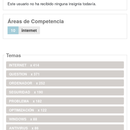
Este usuario no ha recibido ninguna insignia todavía.
Áreas de Competencia
10
internet
Temas
INTERNET
x 414
QUESTION
x 371
ORDENADOR
x 252
SEGURIDAD
x 190
PROBLEMA
x 182
OPTIMIZACIÓN
x 122
WINDOWS
x 88
ANTIVIRUS
x 86