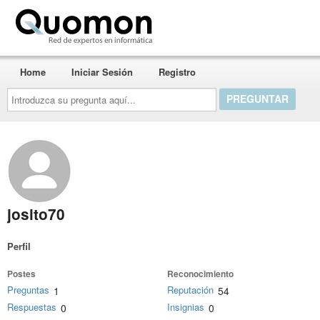
Quomon.es
Home
Iniciar Sesión
Registro
Introduzca
su
pregunta
aquí...
josito70
Perfil
Postes
Reconocimiento
Preguntas
Reputación
1
54
Respuestas
Insignias
0
0