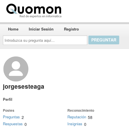
Quomon.es
Home
Iniciar Sesión
Registro
Introduzca
su
pregunta
aquí...
jorgesesteaga
Perfil
Postes
Reconocimiento
Preguntas
Reputación
2
58
Respuestas
Insignias
0
0