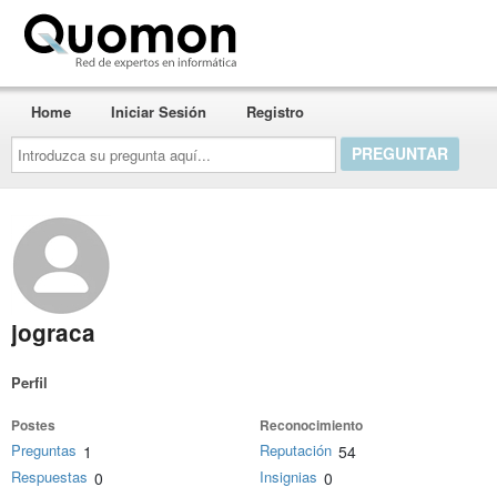
Quomon.es
Home
Iniciar Sesión
Registro
Introduzca
su
pregunta
aquí...
jograca
Perfil
Postes
Reconocimiento
Preguntas
Reputación
1
54
Respuestas
Insignias
0
0