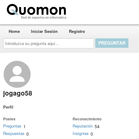
Quomon.es
Home
Iniciar Sesión
Registro
Introduzca
su
pregunta
aquí...
jogago58
Perfil
Postes
Reconocimiento
Preguntas
Reputación
1
54
Respuestas
Insignias
0
0