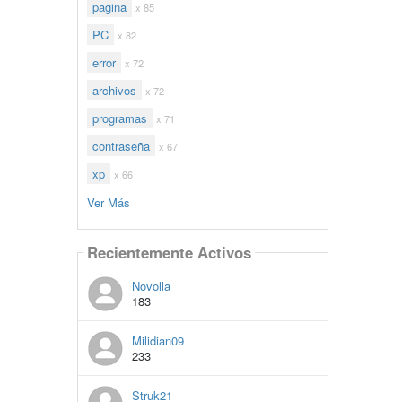
pagina
x 85
PC
x 82
error
x 72
archivos
x 72
programas
x 71
contraseña
x 67
xp
x 66
Ver Más
Recientemente Activos
Novolla
183
Milidian09
233
Struk21