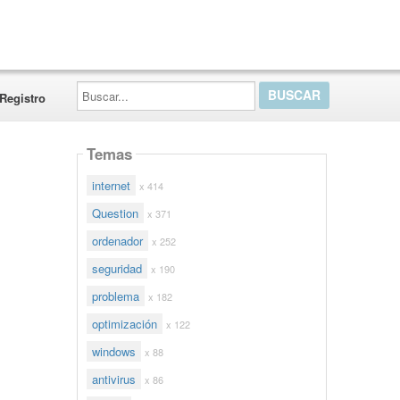
Buscar...
Registro
Temas
internet
x 414
Question
x 371
ordenador
x 252
seguridad
x 190
problema
x 182
optimización
x 122
windows
x 88
antivirus
x 86