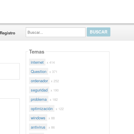
Buscar...
Registro
Temas
internet
x 414
Question
x 371
ordenador
x 252
seguridad
x 190
problema
x 182
optimización
x 122
windows
x 88
antivirus
x 86