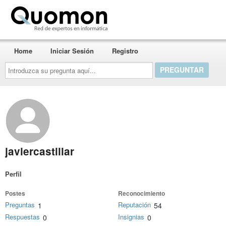
Quomon.es
Home
Iniciar Sesión
Registro
Introduzca
su
pregunta
aquí...
javiercastillar
Perfil
Postes
Reconocimiento
Preguntas
Reputación
1
54
Respuestas
Insignias
0
0