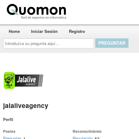
Quomon.es
Home
Iniciar Sesión
Registro
Introduzca
su
pregunta
aquí...
jalaliveagency
Perfil
Postes
Reconocimiento
Preguntas
Reputación
1
53