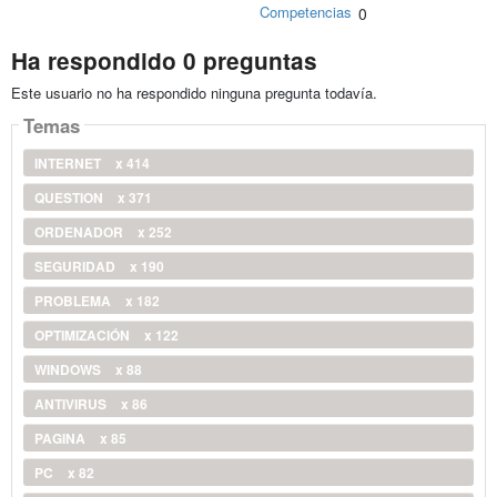
Competencias
0
Ha respondido 0 preguntas
Este usuario no ha respondido ninguna pregunta todavía.
Temas
INTERNET
x 414
QUESTION
x 371
ORDENADOR
x 252
SEGURIDAD
x 190
PROBLEMA
x 182
OPTIMIZACIÓN
x 122
WINDOWS
x 88
ANTIVIRUS
x 86
PAGINA
x 85
PC
x 82