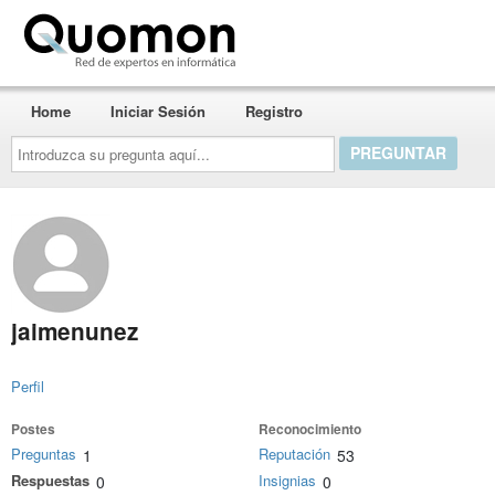
Quomon.es
Home
Iniciar Sesión
Registro
Introduzca
su
pregunta
aquí...
jaimenunez
Perfil
Postes
Reconocimiento
Preguntas
Reputación
1
53
Respuestas
Insignias
0
0