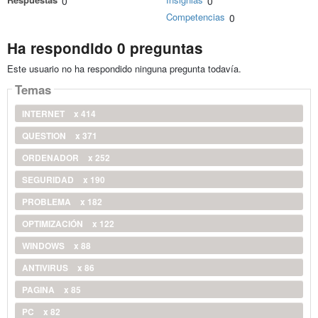
0
0
Competencias
0
Ha respondido 0 preguntas
Este usuario no ha respondido ninguna pregunta todavía.
Temas
INTERNET
x 414
QUESTION
x 371
ORDENADOR
x 252
SEGURIDAD
x 190
PROBLEMA
x 182
OPTIMIZACIÓN
x 122
WINDOWS
x 88
ANTIVIRUS
x 86
PAGINA
x 85
PC
x 82