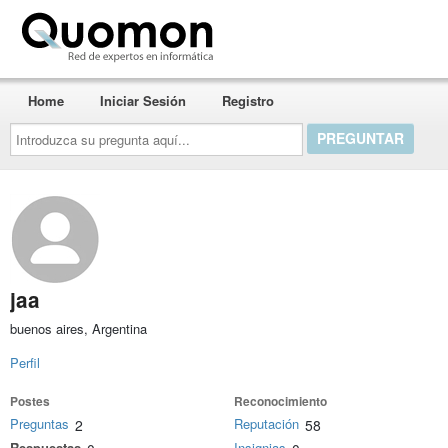
Quomon.es
Home
Iniciar Sesión
Registro
Introduzca
su
pregunta
aquí...
jaa
buenos aires, Argentina
Perfil
Postes
Reconocimiento
Preguntas
Reputación
2
58
Respuestas
Insignias