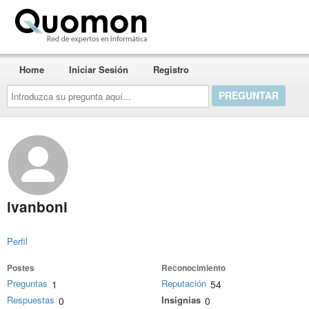
Quomon.es
Home
Iniciar Sesión
Registro
Introduzca
su
pregunta
aquí...
ivanboni
Perfil
Postes
Reconocimiento
Preguntas
Reputación
1
54
Respuestas
Insignias
0
0