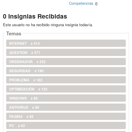
Competencias
0
0 Insignias Recibidas
Este usuario no ha recibido ninguna insignia todavía.
Temas
INTERNET
x 414
QUESTION
x 371
ORDENADOR
x 252
SEGURIDAD
x 190
PROBLEMA
x 182
OPTIMIZACIÓN
x 122
WINDOWS
x 88
ANTIVIRUS
x 86
PAGINA
x 85
PC
x 82