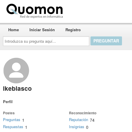
Quomon.es
Home
Iniciar Sesión
Registro
Introduzca
su
pregunta
aquí...
ikeblasco
Perfil
Postes
Reconocimiento
Preguntas
Reputación
1
74
Respuestas
Insignias
1
0