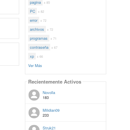
pagina
x 85
PC
x 82
error
x 72
archivos
x 72
programas
x 71
contraseña
x 67
xp
x 66
Ver Más
Recientemente Activos
Novolla
183
Milidian09
233
Struk21