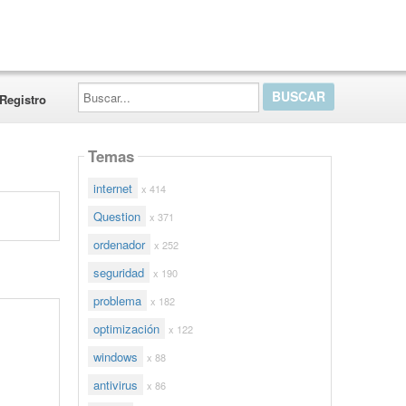
Buscar...
Registro
Temas
internet
x 414
Question
x 371
ordenador
x 252
seguridad
x 190
problema
x 182
optimización
x 122
windows
x 88
antivirus
x 86