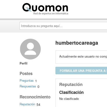
Quomon.es
Introduzca
su
pregunta
aquí...
humbertocareaga
Actualmente este usuario no compa
Perfil
FORMULAR UNA PREGUNTA A
Postes
Preguntas
1
Reputación
Respuestas
0
Clasificación
Reconocimiento
No clasificado
Reputación
54