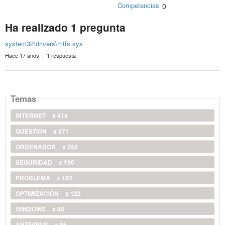
Competencias
0
Ha realizado 1 pregunta
system32\drivers\mtfs.sys
Hace 17 años | 1 respuesta
Temas
INTERNET
x 414
QUESTION
x 371
ORDENADOR
x 252
SEGURIDAD
x 190
PROBLEMA
x 182
OPTIMIZACIÓN
x 122
WINDOWS
x 88
ANTIVIRUS
x 86